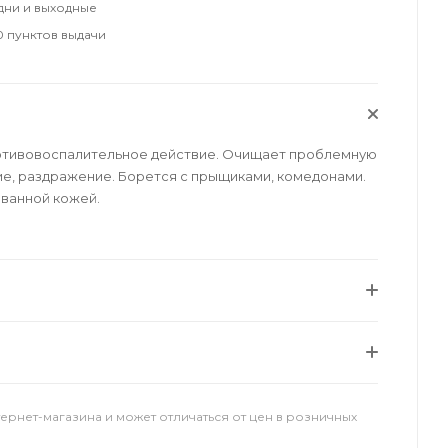
удни и выходные
 пунктов выдачи
отивовоспалительное действие. Очищает проблемную
ние, раздражение. Борется с прыщиками, комедонами.
ованной кожей.
тернет-магазина и может отличаться от цен в розничных