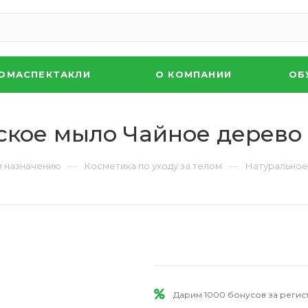
ОМАСПЕКТАКЛИ
О КОМПАНИИ
ОБ
ское мыло Чайное дерево
—
—
и назначению
Косметика по уходу за телом
Натуральное
Дарим 1000 бонусов за реги