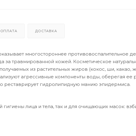
ОПЛАТА
ДОСТАВКА
оказывает многостороннее противовоспалительное де
да за травмированной кожей. Косметическое натураль
получаемых из растительных жиров (кокос, ши, какао, 
рализуют агрессивные компоненты воды, оберегая ее 
ыло реставрирует гидролипидную манию эпидермиса.
гигиены лица и тела, так и для очищающих масок: взб