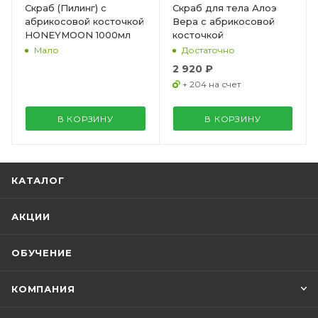
Скраб (Пилинг) с
Скраб для тела Алоэ
абрикосовой косточкой
Вера с абрикосовой
HONEYMOON 1000мл
косточкой
Мало
Достаточно
2 920 ₽
+ 204 на счет
В КОРЗИНУ
В КОРЗИНУ
КАТАЛОГ
АКЦИИ
ОБУЧЕНИЕ
КОМПАНИЯ