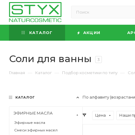
КАТАЛОГ
АКЦИИ
АР
Соли для ванны
3
—
—
—
Главная
Каталог
Подбор косметики по типу
Сол
По алфавиту (возрастан
КАТАЛОГ
ЭФИРНЫЕ МАСЛА
Цена
Наши п
Эфирные масла
Смеси эфирных масел