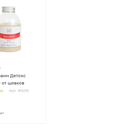
ванн Детокс
 от шлаков
Арт.: 83235
но
чет