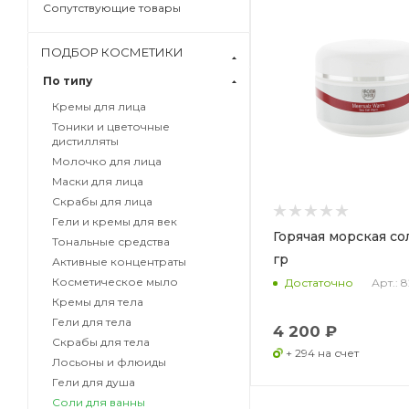
Сопутствующие товары
ПОДБОР КОСМЕТИКИ
По типу
Кремы для лица
Тоники и цветочные
дистилляты
Молочко для лица
Маски для лица
Скрабы для лица
Гели и кремы для век
Горячая морская со
Тональные средства
гр
Активные концентраты
Косметическое мыло
Арт.: 
Достаточно
Кремы для тела
Гели для тела
4 200 ₽
Скрабы для тела
+ 294 на счет
Лосьоны и флюиды
Гели для душа
Соли для ванны