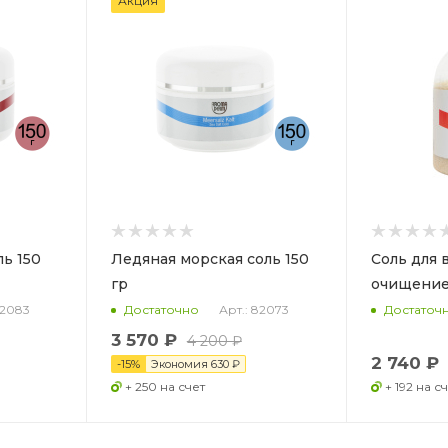
Акция
ль 150
Ледяная морская соль 150
Соль для 
гр
очищение
82083
Арт.: 82073
Достаточно
Достаточ
3 570 ₽
4 200 ₽
2 740 ₽
-
15
%
Экономия
630 ₽
+ 250 на счет
+ 192 на с