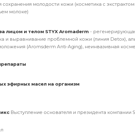
 сохранения молодости кожи (косметика с экстрактом 
ьем молоке)
за лицом и телом STYX Aromaderm
- регенерирующая
ка и выравнивание проблемной кожи (линия Detox), ал
оложения (Aromsderm Anti-Aging), неинвазивная косм
препараты
ых эфирных масел на организм
тикс
Выступление основателя и президента компании ST
ел