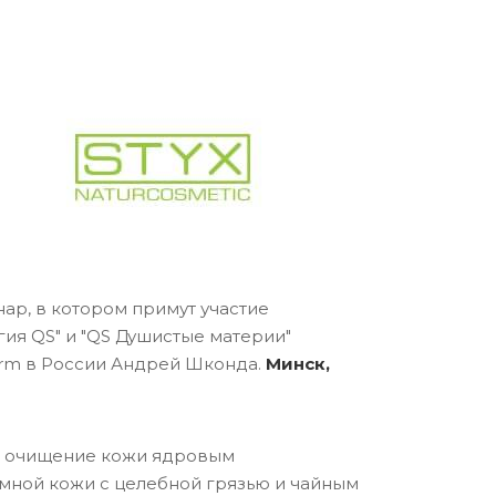
ар, в котором примут участие
гия QS" и "QS Душистые материи"
erm в России Андрей Шконда.
Минск,
е" очищение кожи ядровым
емной кожи с целебной грязью и чайным