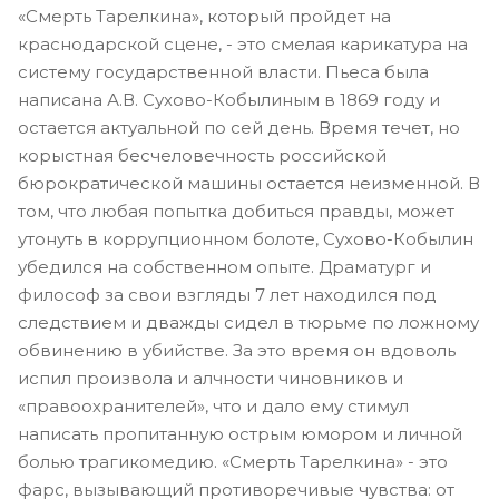
«Смерть Тарелкина», который пройдет на
краснодарской сцене, - это смелая карикатура на
систему государственной власти. Пьеса была
написана А.В. Сухово-Кобылиным в 1869 году и
остается актуальной по сей день. Время течет, но
корыстная бесчеловечность российской
бюрократической машины остается неизменной. В
том, что любая попытка добиться правды, может
утонуть в коррупционном болоте, Сухово-Кобылин
убедился на собственном опыте. Драматург и
философ за свои взгляды 7 лет находился под
следствием и дважды сидел в тюрьме по ложному
обвинению в убийстве. За это время он вдоволь
испил произвола и алчности чиновников и
«правоохранителей», что и дало ему стимул
написать пропитанную острым юмором и личной
болью трагикомедию. «Смерть Тарелкина» - это
фарс, вызывающий противоречивые чувства: от