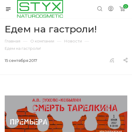
0
Едем на гастроли!
—
—
—
Главная
О компании
Новости
Едем на гастроли!
15 сентября 2017