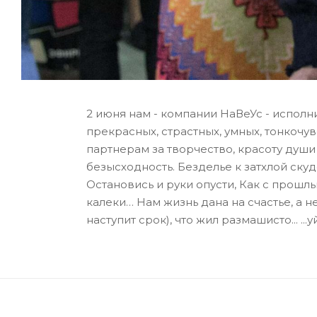
2 июня нам - компании НаВеУс - исполнил
прекрасных, страстных, умных, тонкоч
партнерам за творчество, красоту душ
безысходность. Безделье к затхлой скуд
Остановись и руки опусти, Как с прош
калеки… Нам жизнь дана на счастье, а не
наступит срок), что жил размашисто... ...