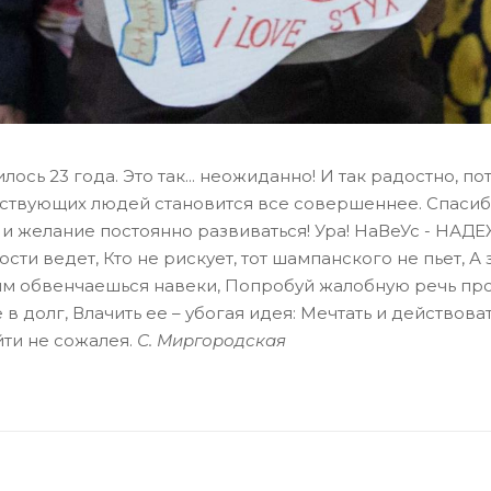
ось 23 года. Это так... неожиданно! И так радостно, п
увствующих людей становится все совершеннее. Спасиб
и и желание постоянно развиваться! Ура! НаВеУс - НА
ости ведет, Кто не рискует, тот шампанского не пьет, А
лым обвенчаешься навеки, Попробуй жалобную речь про
 в долг, Влачить ее – убогая идея: Мечтать и действова
уйти не сожалея.
С. Миргородская