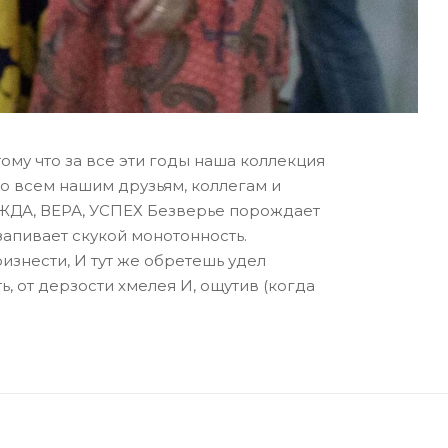
отому что за все эти годы наша коллекция
о всем нашим друзьям, коллегам и
ДЕЖДА, ВЕРА, УСПЕХ Безверье порождает
 запивает скукой монотонность.
изнести, И тут же обретешь удел
ть, от дерзости хмелея И, ощутив (когда