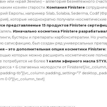
бви» или «край Земли») – аллегория безмятежного счас
каким козням старости.
Компания Finistere
сотруднича
Европы, например Silab, Solabia, Sederma, Codif (Фран
цария), которые неоднократно получали «косметически
Все представляемые 15 продуктов Finistere сертиф
Халяль.
Изначально косметика Finistere разрабатыва
нги, бустеры и препараты карбокситерапии. Но учитыв
ю сатисфакцию, был создан ряд универсальных препара
я – это дополнительная опция косметики Finisterе:
омощью которых можно расширить косметические полно
rе потребуется не более
1 капли эфирного масла STYX
есса + 6 слагаемых молодости от Finisterе![/vc_column_
-padding-tb"][vc_column padding_setting="1" desktop_pa
m 0 0"][vc_column_text]