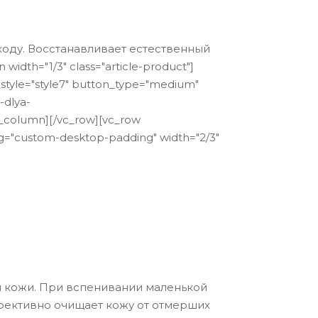
ходу. Восстанавливает естественный
dth="1/3" class="article-product"]
yle="style7" button_type="medium"
-dlya-
lumn][/vc_row][vc_row
g="custom-desktop-padding" width="2/3"
м кожи. При вспенивании маленькой
фективно очищает кожу от отмерших