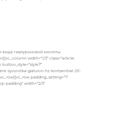
и вида гиалуроновой кислоты:
c_column width="1/3" class="article-
utton_style="style7"
e-syvorotka-gialuron-hz-kontsentrat-20-
w][vc_row padding_setting="1"
p-padding" width="2/3"