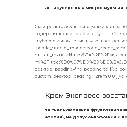
антикуперозная микроэмульсия, 
Сыворотка эффективно ухаживает за ко
содержит красителей и отдушек. Сывор
глубокое увлажнение и улучшает рельеф к
[hcode_simple_image hcode_image_srcset
button_text="url:https%3A%2F%2Fstyx-natu
ml%2F|title:%D0%97%D0%B0%D0%BA%D0%
desktop_padding="no-padding-tb"][vc_col
custom_desktop_padding="2rem 0 0"][vc_
Крем Экспресс-восст
за счет комплекса фруктозанов 
атопия), не допуская жжения и в