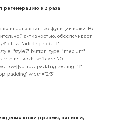
 регенерацию в 2 раза
навливает защитные функции кожи. Не
лительной активностью, обеспечивает
 class="article-product"]
yle="style7" button_type="medium"
vitelnoj-kozhi-softcare-20-
w][vc_row padding_setting="1"
p-padding" width="2/3"
еждения кожи (травмы, пилинги,