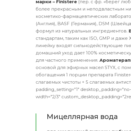
марки – Finistere
(пер. с фр. «берег лю
более прекрасным и неподвластным ни
косметико-фармацевтических лабораторий 
(Англия), BASF (Германия), DSM (Швей
формул из натуральных ингредиентов.
стандартам, таким как ISO, GMP и даже 
линейку входят сильнодействующие пили
домашний уход дает 100% косметическу
для частного применения.
Ароматерапи
основой для эфирных масел STYX, с п
обогащения 1 порции препарата Finiste
слагаемых чистоты + 5 слагаемых антистр
padding_setting="1" desktop_padding="no
width="2/3" custom_desktop_padding="2re
Мицеллярная вода