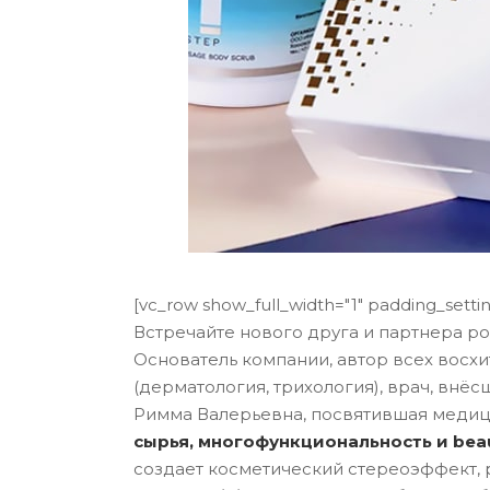
[vc_row show_full_width="1" padding_sett
Встречайте нового друга и партнера ро
Основатель компании, автор всех восх
(дерматология, трихология), врач, вн
Римма Валерьевна, посвятившая медици
сырья, многофункциональность и bea
создает косметический стереоэффект, 