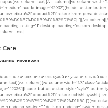
орах.[/vc_column_text][/vc_column][vc_column width="1/3"
="medium" hcode_image="42032"][hcode_button button_st
turcosmetic.ru%2Fproduct%2Ffinistere-krem-pena-dezinkr
B0%D0%B7%D0%B0%D1%82%D1%8C||"][/vc_column][/vc_ro
 padding_setting="1" desktop_padding="custom-desktop-p
column_text]
 Care
ризных типов кожи
бережное очищение очень сухой и чувствительной кож
_text][/vc_column][vc_column width="1/3" class="articl
e="42036"][hcode_button button_style="style7" button_
rcosmetic.ru%2Fproduct%2Ffinistere-ochishhayushhij-krem-
D0%B0%D0%B7%D0%B0%D1%82%D1%8C||"][/vc_column][/v
umn padding_setting="1" desktop_padding="custom-deskto