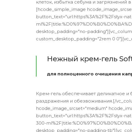
клеток, избытка себума и загрязнений в п
[hcode_simple_image hcode_image_srcset
button_text="url:https%3A%2F%2Fstyx-na
ml%2F|title:%D0%97%D0%B0%D0%BA%D0%
desktop_padding="no-padding"][vc_column
custom_desktop_padding="2rem 0 0"][vc_
Нежный крем-гель Soft
для полноценного очищения кап
Крем-гель обеспечивает деликатное и 
раздражения и обезвоживания.[/vc_column
hcode_image_srcset="medium" hcode_imag
button_text="url:https%3A%2F%2Fstyx-natu
300-ml%2F|title:%D0%97%D0%B0%D0%BA%
desktop_padding="no-padding-tb"][vc_col