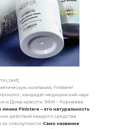
umn_text]
метическую компанию Finistere!
технолог, кандидат медицинский наук
ики и Дома красоты ЭФИ – Корнеева
линии Finistere – это натуральность
ких действий каждого средства
 их совокупности.
Само название