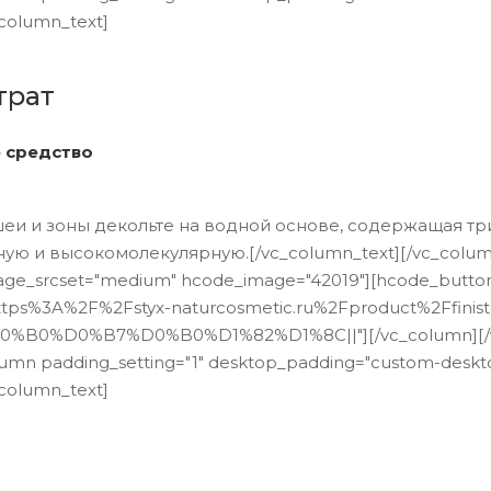
column_text]
трат
 средство
шеи и зоны декольте на водной основе, содержащая тр
и высокомолекулярную.[/vc_column_text][/vc_column][v
ge_srcset="medium" hcode_image="42019"][hcode_button b
ttps%3A%2F%2Fstyx-naturcosmetic.ru%2Fproduct%2Ffinister
B0%D0%B7%D0%B0%D1%82%D1%8C||"][/vc_column][/vc_ro
umn padding_setting="1" desktop_padding="custom-deskto
column_text]