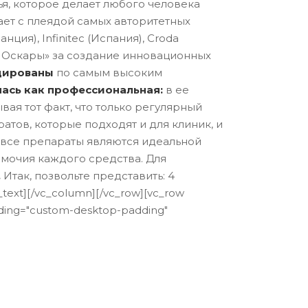
тья, которое делает любого человека
ет с плеядой самых авторитетных
ция), Infinitec (Испания), Croda
е Оскары» за создание инновационных
ицированы
по самым высоким
лась как профессиональная:
в ее
ая тот факт, что только регулярный
тов, которые подходят и для клиник, и
все препараты являются идеальной
мочия каждого средства. Для
.
Итак, позвольте представить: 4
text][/vc_column][/vc_row][vc_row
dding="custom-desktop-padding"