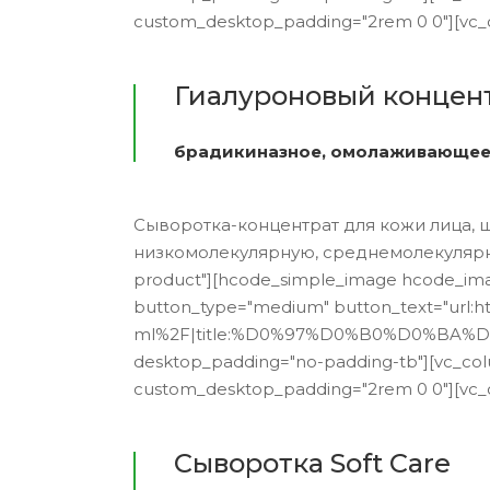
custom_desktop_padding="2rem 0 0"][vc_
Гиалуроновый концен
брадикиназное, омолаживающее
Сыворотка-концентрат для кожи лица, 
низкомолекулярную, среднемолекулярную 
product"][hcode_simple_image hcode_ima
button_type="medium" button_text="url:h
ml%2F|title:%D0%97%D0%B0%D0%BA%D0%
desktop_padding="no-padding-tb"][vc_col
custom_desktop_padding="2rem 0 0"][vc_
Сыворотка Soft Care