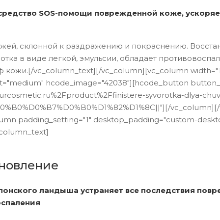
средство SOS-помощи поврежденной коже, ускоряет
жей, склонной к раздражению и покраснению. Восста
отка в виде легкой, эмульсии, обладает противовоспа
ожи.[/vc_column_text][/vc_column][vc_column width="1/3"
="medium" hcode_image="42038"][hcode_button button_st
rcosmetic.ru%2Fproduct%2Ffinistere-syvorotka-dlya-chuvst
B0%D0%B7%D0%B0%D1%82%D1%8C||"][/vc_column][/vc_ro
umn padding_setting="1" desktop_padding="custom-deskto
column_text]
ановление
японского ландыша устраняет все последствия повр
оспаления