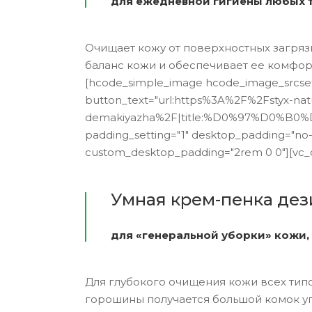
для ежедневной гигиены любых т
Очищает кожу от поверхностных загряз
баланс кожи и обеспечивает ее комфортно
[hcode_simple_image hcode_image_srcset
button_text="url:https%3A%2F%2Fstyx-nat
demakiyazha%2F|title:%D0%97%D0%B0
padding_setting="1" desktop_padding="no
custom_desktop_padding="2rem 0 0"][vc_
Умная крем-пенка дез
для «генеральной уборки» кожи
Для глубокого очищения кожи всех тип
горошины получается большой комок у