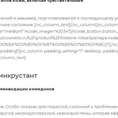
ипов кожи, включая чувствительные
нений и макияжа, подготавливая ее к последующему у
е состояние.[/vc_column_text][/vc_column][vc_column wi
="medium" hcode_image="42034"][hcode_button button_st
urcosmetic.ru%2Fproduct%2Ffinistere-mitsellyarnaya-voda
%D0%BA%D0%B0%D0%B7%D0%B0%D1%82%D1%8C||"][/vc_co
-padding"][vc_column padding_setting="1" desktop_paddin
column_text]
инкрустант
, ликвидации комедонов
ов. Особо показан для пористой, склонной к проблема
пругой, мелкодисперсной, кремовой пены, которая эф