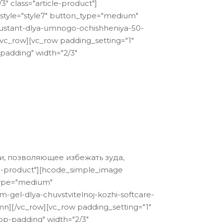
 class="article-product"]
yle="style7" button_type="medium"
ustant-dlya-umnogo-ochishheniya-50-
w][vc_row padding_setting="1"
adding" width="2/3"
и, позволяющее избежать зуда,
e-product"][hcode_simple_image
type="medium"
gel-dlya-chuvstvitelnoj-kozhi-softcare-
c_row][vc_row padding_setting="1"
p-padding" width="2/3"