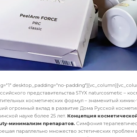
ing="1" desktop_padding="no-padding"][vc_column][vc_col
ссийского представительства STYX naturcosmetic – кос
итительных косметических формул – знаменитый химик-
ёсший огромный вклад в развитие Дома Русской космет
нской науке более 25 лет.
Концепция косметической 
uty-минимализм препаратов.
Симфония терапевтичес
решая параллельно множество эстетических проблем в