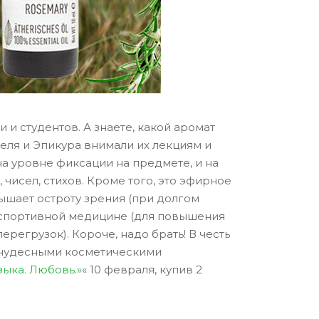
 и студентов. А знаете, какой аромат
еля и Эпикура внимали их лекциям и
на уровне фиксации на предмете, и на
исел, стихов. Кроме того, это эфирное
ышает остроту зрения (при долгом
в спортивной медицине (для повышения
регрузок). Короче, надо брать! В честь
 чудесными косметическими
зыка. Любовь.»
« 10 февраля, купив 2