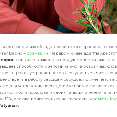
 всех счастливых обладательниц этого красивого имени
нта? Верно –
розмарин
! Недаром юные адепты Аристот
змарин
повышает емкость и продуктивность памяти: и 
ышает способности к запоминанию иностранных слов, ч
ного тракта, устраняет вегето-сосудистые кризы, пов
здействует на работу сердца и сосудов, применяется 
 же для устранения последствий травм и физических пе
 возможность побаловать своих Танюш-Танечек-Татьян
 15%, а также пригласить их на спектакль
Ароматы. Му
Tatyana».