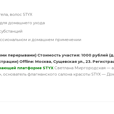
тела, волос STYX
 для домашнего ухода
субстанций
ессиональном и домашнем применении
скими перерывами) Стоимость участия: 1000 рублей 
рации) Offline: Москва, Сущевская ул., 23. Регистра
чающей платформе STYX
Светлана Миргородская — а
и», основатель флагманского салона красоты STYX — Д