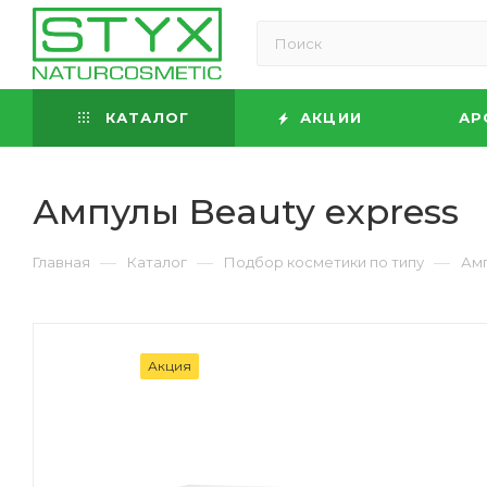
КАТАЛОГ
АКЦИИ
АР
Ампулы Beauty express
—
—
—
Главная
Каталог
Подбор косметики по типу
Амп
Акция