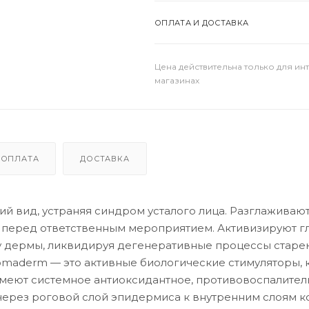
ОПЛАТА И ДОСТАВКА
Цена действительна только для ин
магазинах
ОПЛАТА
ДОСТАВКА
й вид, устраняя синдром усталого лица. Разглаживают
 перед ответственным мероприятием. Активизируют г
ру дермы, ликвидируя дегенеративные процессы старе
romaderm — это активные биологические стимуляторы,
 имеют системное антиоксидантное, противовоспалите
через роговой слой эпидермиса к внутренним слоям к