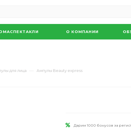
ОМАСПЕКТАКЛИ
О КОМПАНИИ
ОБ
—
улы для лица
Ампулы Beauty express
Дарим 1000 бонусов за реги