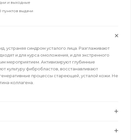
удни и выходные
 пунктов выдачи
д, устраняя синдром усталого лица. Разглаживают
дходят и для курса омоложения, и для экстренного
ым мероприятием. Активизируют глубинные
ют культуру фибробластов, восстанавливают
егенеративные процессы стареющей, усталой кожи. Не
тина-коллагена.