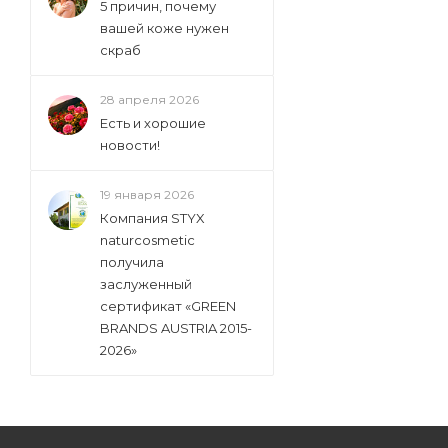
5 причин, почему
вашей коже нужен
скраб
28 апреля 2026
Есть и хорошие
новости!
19 января 2026
Компания STYX
naturcosmetic
получила
заслуженный
сертификат «GREEN
BRANDS AUSTRIA 2015-
2026»