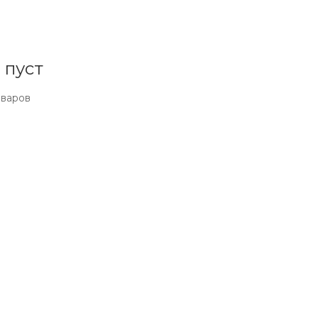
 пуст
оваров