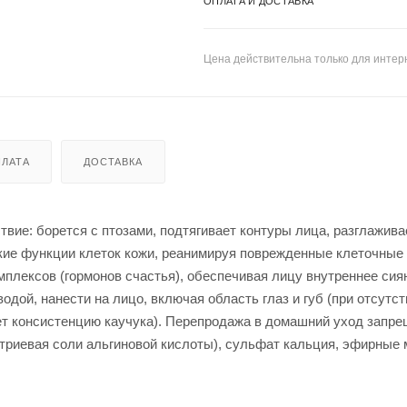
ОПЛАТА И ДОСТАВКА
Цена действительна только для интерн
ЛАТА
ДОСТАВКА
е: борется с птозами, подтягивает контуры лица, разглаживает
кие функции клеток кожи, реанимируя поврежденные клеточные 
плексов (гормонов счастья), обеспечивая лицу внутреннее сия
одой, нанести на лицо, включая область глаз и губ (при отсутс
ет консистенцию каучука). Перепродажа в домашний уход запре
натриевая соли альгиновой кислоты), сульфат кальция, эфирные 