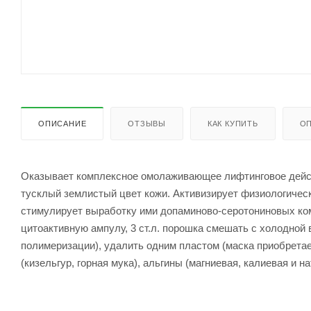
ОПИСАНИЕ
ОТЗЫВЫ
КАК КУПИТЬ
ОП
Оказывает комплексное омолаживающее лифтинговое действи
тусклый землистый цвет кожи. Активизирует физиологичес
стимулирует выработку ими допаминово-серотониновых ком
цитоактивную ампулу, 3 ст.л. порошка смешать с холодной в
полимеризации), удалить одним пластом (маска приобрета
(кизельгур, горная мука), альгины (магниевая, калиевая и 