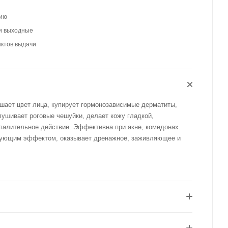
цию
 и выходные
нктов выдачи
шает цвет лица, купирует гормонозависимые дерматиты,
ушивает роговые чешуйки, делает кожу гладкой,
палительное действие. Эффективна при акне, комедонах.
ующим эффектом, оказывает дренажное, заживляющее и