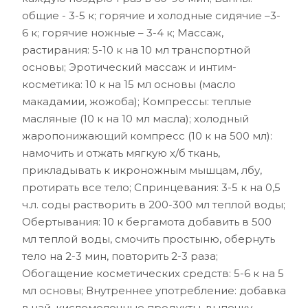
общие - 3-5 к; горячие и холодные сидячие –3-
6 к; горячие ножные – 3-4 к; Массаж,
растирания: 5-10 к на 10 мл транспортной
основы; Эротический массаж и интим-
косметика: 10 к на 15 мл основы (масло
макадамии, жожоба); Компрессы: теплые
масляные (10 к на 10 мл масла); холодный
жаропонижающий компресс (10 к на 500 мл):
намочить и отжать мягкую х/б ткань,
прикладывать к икроножным мышцам, лбу,
протирать все тело; Спринцевания: 3-5 к на 0,5
ч.л. соды растворить в 200-300 мл теплой воды;
Обертывания: 10 к бергамота добавить в 500
мл теплой воды, смочить простыню, обернуть
тело на 2-3 мин, повторить 2-3 раза;
Обогащение косметических средств: 5-6 к на 5
мл основы; Внутреннее употребление: добавка
в чай, кисломолочные продукты, выпечку,