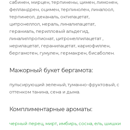
сабинен, мирцен, терпинены, цимен, лимонен,
фелландрен, оцимен, терпинолен, линалоол,
терпинеол, деканаль, октилацетат,
цитронеллол, нераль, линалилацетат,
гераниаль, перилловый альдегид,
линалилпропионат, цитронеллилацетат ,
нерилацетат, геранилацетат, кариофиллен,
бергамотен, гумулен, гермакрен, бисаболен.
Мажорный букет бергамота:
пульсирующий зеленый, туманно-фруктовый, с
оттенком танина, сена и дыма.
Комплиментарные ароматы:
черный перец
,
мирт
,
имбирь
,
сосна
,
ель
,
шишки