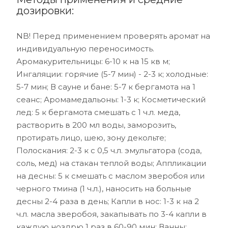
дозировки:
NB! Перед применением проверять аромат на
индивидуальную переносимость.
Аромакурительницы: 6-10 к на 15 кв м;
Ингаляции: горячие (5-7 мин) - 2-3 к; холодные:
5-7 мин; В сауне и бане: 5-7 к бергамота на 1
сеанс; Аромамедальоны: 1-3 к; Косметический
лед: 5 к бергамота смешать с 1 ч.л. меда,
растворить в 200 мл воды, заморозить,
протирать лицо, шею, зону декольте;
Полоскания: 2-3 к с 0,5 ч.л. эмульгатора (сода,
соль, мед) на стакан теплой воды; Аппликации
на десны: 5 к смешать с маслом зверобоя или
черного тмина (1 ч.л.), наносить на больные
десны 2-4 раза в день; Капли в нос: 1-3 к на 2
ч.л. масла зверобоя, закапывать по 3-4 капли в
каждую ноздрю 1 раз в 60-90 мин; Ванны: