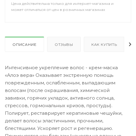
Цена действительна только для интернет-магазина и
может отличаться от цен в розничных магазинах
ОПИСАНИЕ
ОТЗЫВЫ
КАК КУПИТЬ
Интенсивное укрепление волос - крем-маска
«Алоэ вера» Оказывает экстренную помощь
поврежденным, ослабленным, выпадающим
волосам (после окрашивания, химической
завивки, горячих укладок, активного солнца,
стрессов, гормональных кризов, простуды).
Полирует, реставрирует кератиновые чешуйки,
делает волосы эластичными, прочными,
блестящими. Ускоряет рост и регенерацию.
Применяется как бальзам (нанести на влажные